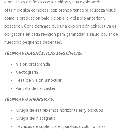
empático y cariñoso con los niños y una exploración
oftalmológica completa, explorando tanto la agudeza visual
como la graduación bajo cicloplejia y el polo anterior y
posterior. Consideramos que una exploración exhaustiva es
obligatoria en cada revisión para garantizar la salud ocular de
nuestros pequeños pacientes.
TÉCNICAS DIAGNÓSTICAS ESPECÍFICAS:
Dr Luque Mialdea
GLAUCOMA
/
RETINA Y VÍTREO
/
OCULOPLÁSTICA,
Visión preferencial
VÍAS LAGRIMALES Y ÓRBITA
/
OFTALMOLOGÍA
Vectografía
PEDIÁTRICA
/
NEURO-OFTALMOLOGÍA
/
CÓRNEA
/
Test de Visión Binocular
OFTALMOLOGÍA GENERAL Y CIRUGÍA REFRACTIVA
/
Pantalla de Lancaster
POLO ANTERIOR
/
CIRUGÍA INFANTIL
TÉCNICAS QUIRÚRGICAS:
Al inaugurarse el Hospital Madrid Montepríncipe, me
Cirugía de estrabismos horizontales y oblicuos
ofrecieron la posibilidad de crear el Servicio de
Cirugía del nistagmus
Oftalmología y dirigirlo bajo mis…
Técnicas de suplencia en parálisis oculomotoras