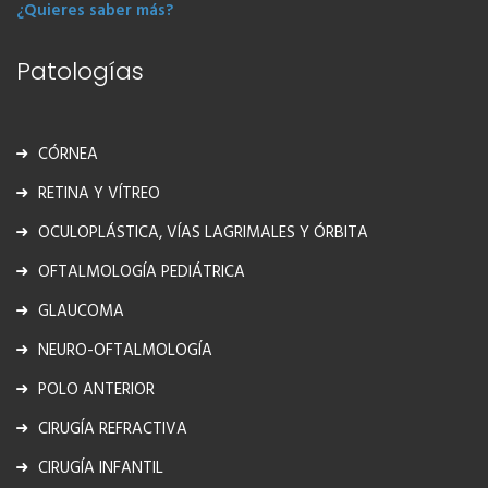
¿Quieres saber más?
GLAUCOMA
/
RETINA Y VÍTREO
/
OCULOPLÁSTICA,
VÍAS LAGRIMALES Y ÓRBITA
/
OFTALMOLOGÍA
Patologías
PEDIÁTRICA
/
NEURO-OFTALMOLOGÍA
/
CÓRNEA
/
OFTALMOLOGÍA GENERAL Y CIRUGÍA REFRACTIVA
/
POLO ANTERIOR
/
CIRUGÍA INFANTIL
CÓRNEA
Facultativo especialista en la Sección vítreo-retina
RETINA Y VÍTREO
desde la finalización de la Residencia 2006 en el
OCULOPLÁSTICA, VÍAS LAGRIMALES Y ÓRBITA
Hospital General de Segovia con…
OFTALMOLOGÍA PEDIÁTRICA
Más Información
GLAUCOMA
NEURO-OFTALMOLOGÍA
POLO ANTERIOR
CIRUGÍA REFRACTIVA
CIRUGÍA INFANTIL