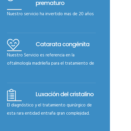
prematuridad son 
prematuro
Es imprescindible
Nuestro servicio ha invertido mas de 20 años
tenga tanto la do
en este tipo de pacientes
experiencia sufici
seguimiento y tra
Esta rara entidad
Catarata congénita
Read more
grave para el pron
Nuestro Servicio es referencia en la
es diagnosticada 
oftalmología madrileña para el tratamiento de
Read more
esta patología.
Somos pioneros en
Luxación del cristalino
patología con imp
El diagnóstico y el tratamiento quirúrgico de
anterior en pacien
esta rara entidad entraña gran complejidad.
Read more