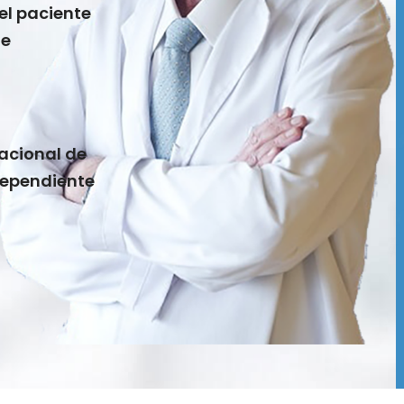
el paciente
de
nacional de
dependiente