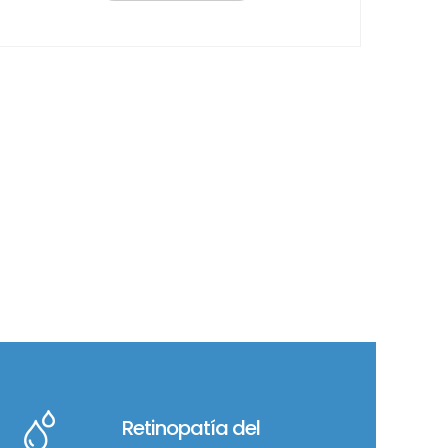
Los problemas ret
Retinopatía del