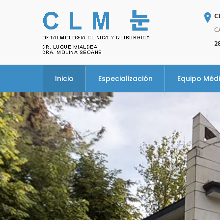
C
C
2
Inicio
Especialización
Equipo Méd