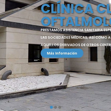
CLÍNICA C
OFTALMOL
PRESTAMOS ASISTENCIA SANITARIA ESP
LAS SOCIEDADES MÉDICAS, ASÍ COMO A
AQUELLOS DERIVADOS DE OTROS CENTR
Más Información