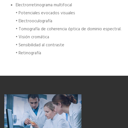
Electrorretinograma multifocal
• Potenciales evocados visuales
• Electrooculografía
• Tomografía de coherencia óptica de dominio espectral.
• Visión cromática
• Sensibilidad al contraste
• Retinografía
Dr Luque Mialdea
GLAUCOMA
/
RETINA Y VÍTREO
/
OCULOPLÁSTICA,
VÍAS LAGRIMALES Y ÓRBITA
/
OFTALMOLOGÍA
PEDIÁTRICA
/
NEURO-OFTALMOLOGÍA
/
CÓRNEA
/
OFTALMOLOGÍA GENERAL Y CIRUGÍA REFRACTIVA
/
POLO ANTERIOR
/
CIRUGÍA INFANTIL
Al inaugurarse el Hospital Madrid Montepríncipe, me
ofrecieron la posibilidad de crear el Servicio de
Oftalmología y dirigirlo bajo mis…